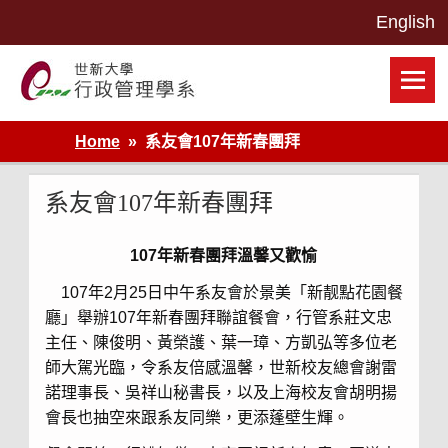
Skip
to
content
世新大學行政管理學系網站
Home
系友會107年新春團拜
系友會107年新春團拜
107
年新春團拜
溫馨又歡愉
107年2月25日中午系友會於景美「新靓點花園餐
廳」舉辦107年新春團拜聯誼餐會，行管系莊文忠
主任、陳俊明、黃榮護、葉一璋、方凱弘等多位老
師大駕光臨，令系友倍感溫馨，世新校友總會謝雷
諾理事長、吳祥山秘書長，以及上海校友會胡明揚
會長也抽空來跟系友同樂，更添蓬壁生輝。