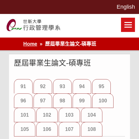
Skip
to
content
世新大學行政管理學系網站
Home
歷屆畢業生論文-碩專班
歷屆畢業生論文-碩專班
91
92
93
94
95
96
97
98
99
100
101
102
103
104
105
106
107
108